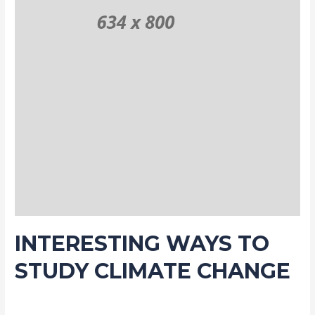
INTERESTING WAYS TO
STUDY CLIMATE CHANGE
Deja un comentario
/
Management
,
Nature
,
Travel
,
Trees
/ Por