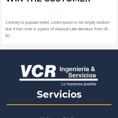
Deja un comentario
/
Blogs
,
Management
,
Nature
,
Services
/
Por
Contrary to popular belief, Lorem Ipsum is not simply random
text. It has roots in a piece of classical Latin literature from 45
BC.
Servicios